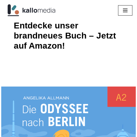
Zum
Entdecke unser
Inhalt
springen
brandneues Buch – Jetzt
auf Amazon!
von
user
Juni 11, 2024